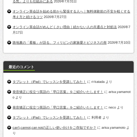
る気」よりも仕組みにある
2026年7月31日
オンライン英会話を始める前から緊張する人へ｜無料体験前の不安を軽くする
考え方と続けるコツ
2026年7月27日
オンライン英会話がめんどくさい理由｜続かない人の共通点と対処法
2026年7
月17日
路地裏の「看板」が語る、フィリピンの家族愛とビジネスの形
2026年7月10日
最近のコメント
タブレット（iPad）でレッスンを受講してみた！
に
ri-katada
より
発音矯正に役立つ英語の「早口言葉」をご紹介いたします！
に
arisa.yamamot
o
より
発音矯正に役立つ英語の「早口言葉」をご紹介いたします！
に
neco
より
タブレット（iPad）でレッスンを受講してみた！
に
利用者
より
can’t,cannot,can notの正しい使い分けをご存知ですか？
に
arisa.yamamoto
よ
り