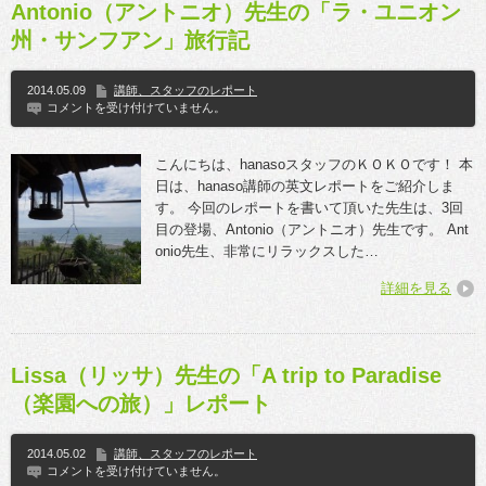
Antonio（アントニオ）先生の「ラ・ユニオン
州・サンフアン」旅行記
2014.05.09
講師、スタッフのレポート
コメントを受け付けていません。
こんにちは、hanasoスタッフのＫＯＫＯです！ 本
日は、hanaso講師の英文レポートをご紹介しま
す。 今回のレポートを書いて頂いた先生は、3回
目の登場、Antonio（アントニオ）先生です。 Ant
onio先生、非常にリラックスした…
詳細を見る
Lissa（リッサ）先生の「A trip to Paradise
（楽園への旅）」レポート
2014.05.02
講師、スタッフのレポート
コメントを受け付けていません。