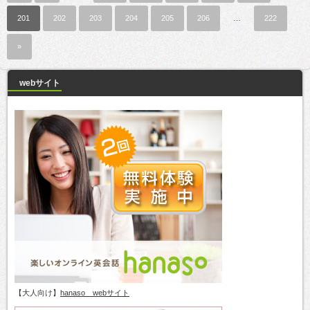
201
202
203
204
205
206
…
222
»
webサイト
【大人向け】
hanaso webサイト