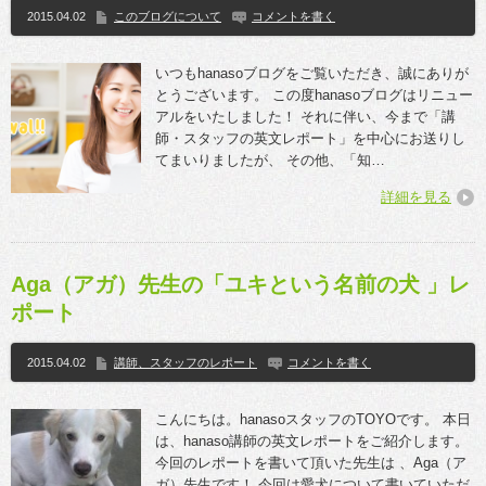
2015.04.02
このブログについて
コメントを書く
いつもhanasoブログをご覧いただき、誠にありが
とうございます。 この度hanasoブログはリニュー
アルをいたしました！ それに伴い、今まで「講
師・スタッフの英文レポート」を中心にお送りし
てまいりましたが、 その他、「知…
詳細を見る
Aga（アガ）先生の「ユキという名前の犬 」レ
ポート
2015.04.02
講師、スタッフのレポート
コメントを書く
こんにちは。hanasoスタッフのTOYOです。 本日
は、hanaso講師の英文レポートをご紹介します。
今回のレポートを書いて頂いた先生は 、Aga（ア
ガ）先生です！ 今回は愛犬について書いていただ