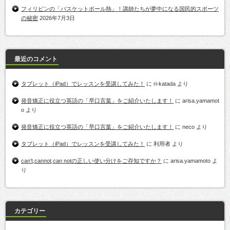
フィリピンの「バスケットボール熱」！講師たちが夢中になる国民的スポーツ
の秘密
2026年7月3日
最近のコメント
タブレット（iPad）でレッスンを受講してみた！
に
ri-katada
より
発音矯正に役立つ英語の「早口言葉」をご紹介いたします！
に
arisa.yamamot
o
より
発音矯正に役立つ英語の「早口言葉」をご紹介いたします！
に
neco
より
タブレット（iPad）でレッスンを受講してみた！
に
利用者
より
can’t,cannot,can notの正しい使い分けをご存知ですか？
に
arisa.yamamoto
よ
り
カテゴリー