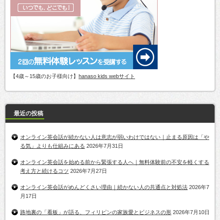
【4歳～15歳のお子様向け】
hanaso kids webサイト
最近の投稿
オンライン英会話が続かない人は意志が弱いわけではない｜止まる原因は「や
る気」よりも仕組みにある
2026年7月31日
オンライン英会話を始める前から緊張する人へ｜無料体験前の不安を軽くする
考え方と続けるコツ
2026年7月27日
オンライン英会話がめんどくさい理由｜続かない人の共通点と対処法
2026年7
月17日
路地裏の「看板」が語る、フィリピンの家族愛とビジネスの形
2026年7月10日