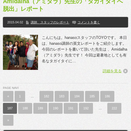
Amidalha（アミダラ）先生の「タガイタイへ
脱出」レポート
2015.04.02
講師、スタッフのレポート
コメントを書く
こんにちは。hanasoスタッフのTOYOです。 本日
は、hanaso講師の英文レポートをご紹介します。
今回のレポートを書いて頂いた先生は 、Amidalha
（アミダラ）先生です！ 今回は避暑地としても有
名なタガイタイに…
詳細を見る
PAGE NAVI
«
1
…
182
183
184
185
186
187
188
189
190
191
192
…
222
»