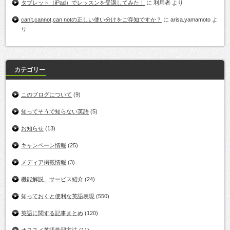
タブレット（iPad）でレッスンを受講してみた！
に
利用者
より
can’t,cannot,can notの正しい使い分けをご存知ですか？
に
arisa.yamamoto
よ
り
カテゴリー
このブログについて
(9)
知ってそうで知らない英語
(5)
お知らせ
(13)
キャンペーン情報
(25)
メディア掲載情報
(3)
機能解説、サービス紹介
(24)
知っておくと便利な英語表現
(550)
英語に関する記事まとめ
(120)