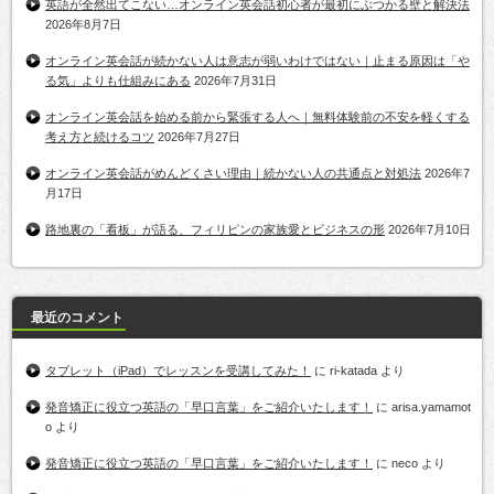
英語が全然出てこない…オンライン英会話初心者が最初にぶつかる壁と解決法
2026年8月7日
オンライン英会話が続かない人は意志が弱いわけではない｜止まる原因は「や
る気」よりも仕組みにある
2026年7月31日
オンライン英会話を始める前から緊張する人へ｜無料体験前の不安を軽くする
考え方と続けるコツ
2026年7月27日
オンライン英会話がめんどくさい理由｜続かない人の共通点と対処法
2026年7
月17日
路地裏の「看板」が語る、フィリピンの家族愛とビジネスの形
2026年7月10日
最近のコメント
タブレット（iPad）でレッスンを受講してみた！
に
ri-katada
より
発音矯正に役立つ英語の「早口言葉」をご紹介いたします！
に
arisa.yamamot
o
より
発音矯正に役立つ英語の「早口言葉」をご紹介いたします！
に
neco
より