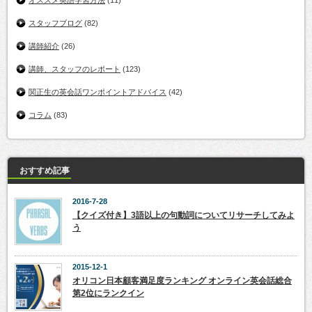
オススメ英語学習方法
(11)
スタッフブログ
(82)
講師紹介
(26)
講師、スタッフのレポート
(123)
関正生の英会話ワンポイントアドバイス
(42)
コラム
(83)
おすすめ記事
2016-7-28
【クイズ付き】3語以上の句動詞についてリサーチしてみよ
う
2015-12-1
オリコン日本顧客満足度ランキング オンライン英会話総合
第2位にランクイン