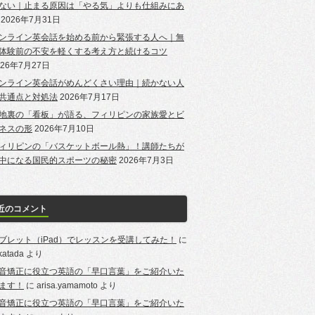
ない｜止まる原因は「やる気」よりも仕組みにあ
2026年7月31日
ンライン英会話を始める前から緊張する人へ｜無
体験前の不安を軽くする考え方と続けるコツ
026年7月27日
ンライン英会話がめんどくさい理由｜続かない人
共通点と対処法
2026年7月17日
地裏の「看板」が語る、フィリピンの家族愛とビ
ネスの形
2026年7月10日
ィリピンの「バスケットボール熱」！講師たちが
中になる国民的スポーツの秘密
2026年7月3日
近のコメント
ブレット（iPad）でレッスンを受講してみた！
に
-katada
より
音矯正に役立つ英語の「早口言葉」をご紹介いた
ます！
に
arisa.yamamoto
より
音矯正に役立つ英語の「早口言葉」をご紹介いた