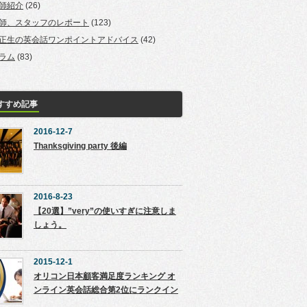
師紹介
(26)
師、スタッフのレポート
(123)
正生の英会話ワンポイントアドバイス
(42)
ラム
(83)
すすめ記事
2016-12-7
Thanksgiving party 後編
2016-8-23
【20選】”very”の使いすぎに注意しま
しょう。
2015-12-1
オリコン日本顧客満足度ランキング オ
ンライン英会話総合第2位にランクイン