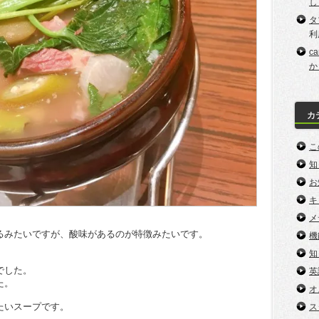
し
タ
利
c
か
カ
こ
知
お
キ
メ
るみたいですが、酸味があるのが特徴みたいです。
機
知
でした。
英
た。
オ
たいスープです。
ス