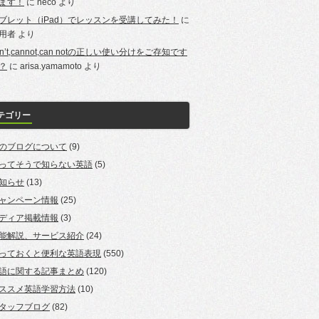
ます！
に
neco
より
ブレット（iPad）でレッスンを受講してみた！
に
用者
より
an’t,cannot,can notの正しい使い分けをご存知です
？
に
arisa.yamamoto
より
テゴリー
のブログについて
(9)
ってそうで知らない英語
(5)
知らせ
(13)
ャンペーン情報
(25)
ディア掲載情報
(3)
能解説、サービス紹介
(24)
っておくと便利な英語表現
(550)
語に関する記事まとめ
(120)
ススメ英語学習方法
(10)
タッフブログ
(82)