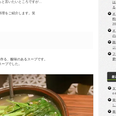
っと言いたいところですが…
は
る
料理をご紹介します。笑
オ
料
2
オ
の
路
ジ
フ
夢
て作る、酸味のあるスープです。
スープでした。
最
タ
ri
発
し
発