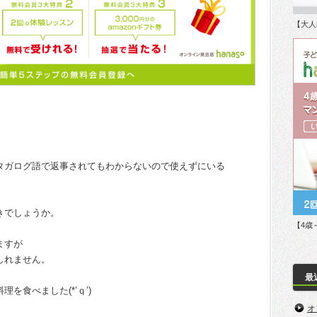
【大人
タガログ語で返事されてもわからないので使えずにいる
きでしょうか。
【4歳
ますが
しれません。
最
を食べました(*’ｑ’)
オ