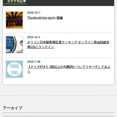
おすすめ記事
2016-12-7
Thanksgiving party 後編
2015-12-1
オリコン日本顧客満足度ランキング オンライン英会話総合
第2位にランクイン
2016-7-28
【クイズ付き】3語以上の句動詞についてリサーチしてみよ
う
アーカイブ