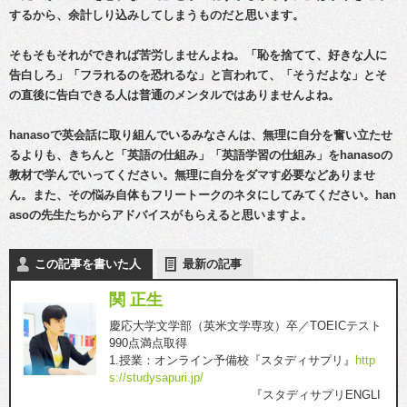
するから、余計しり込みしてしまうものだと思います。
そもそもそれができれば苦労しませんよね。「恥を捨てて、好きな人に
告白しろ」「フラれるのを恐れるな」と言われて、「そうだよな」とそ
の直後に告白できる人は普通のメンタルではありませんよね。
hanasoで英会話に取り組んでいるみなさんは、無理に自分を奮い立たせ
るよりも、きちんと「英語の仕組み」「英語学習の仕組み」をhanasoの
教材で学んでいってください。無理に自分をダマす必要などありませ
ん。また、その悩み自体もフリートークのネタにしてみてください。han
asoの先生たちからアドバイスがもらえると思いますよ。
この記事を書いた人
最新の記事
関 正生
慶応大学文学部（英米文学専攻）卒／TOEICテスト
990点満点取得
1.授業：オンライン予備校『スタディサプリ』
http
s://studysapuri.jp/
『スタディサプリENGLI