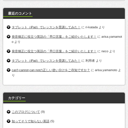
最近のコメント
タブレット（iPad）でレッスンを受講してみた！
に
ri-katada
より
発音矯正に役立つ英語の「早口言葉」をご紹介いたします！
に
arisa.yamamot
o
より
発音矯正に役立つ英語の「早口言葉」をご紹介いたします！
に
neco
より
タブレット（iPad）でレッスンを受講してみた！
に
利用者
より
can’t,cannot,can notの正しい使い分けをご存知ですか？
に
arisa.yamamoto
よ
り
カテゴリー
このブログについて
(9)
知ってそうで知らない英語
(5)