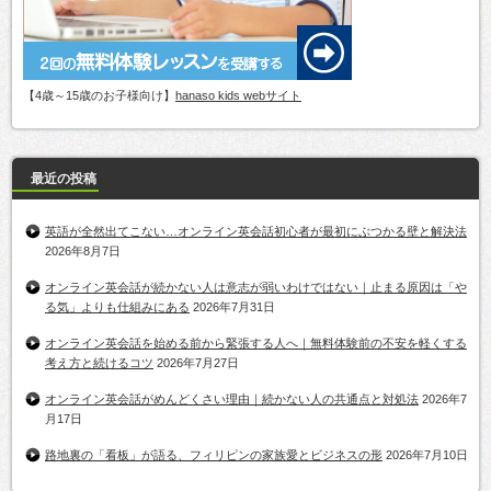
【4歳～15歳のお子様向け】
hanaso kids webサイト
最近の投稿
英語が全然出てこない…オンライン英会話初心者が最初にぶつかる壁と解決法
2026年8月7日
オンライン英会話が続かない人は意志が弱いわけではない｜止まる原因は「や
る気」よりも仕組みにある
2026年7月31日
オンライン英会話を始める前から緊張する人へ｜無料体験前の不安を軽くする
考え方と続けるコツ
2026年7月27日
オンライン英会話がめんどくさい理由｜続かない人の共通点と対処法
2026年7
月17日
路地裏の「看板」が語る、フィリピンの家族愛とビジネスの形
2026年7月10日