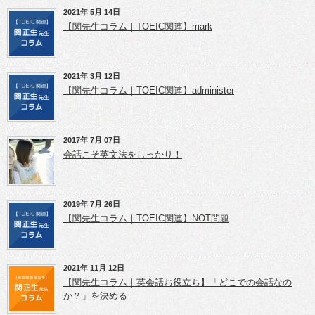
有
t
l
(新
e
e
2021年 5月 14日
し
r
+
【関先生コラム｜TOEIC関連】mark
い
で
で
ウ
共
共
ィ
有
有
ン
(新
(新
ド
し
し
ウ
い
い
2021年 3月 12日
で
ウ
ウ
開
ィ
ィ
【関先生コラム｜TOEIC関連】administer
き
ン
ン
ま
ド
ド
す)
ウ
ウ
で
で
開
開
き
き
2017年 7月 07日
ま
ま
会話こそ英文法をしっかり！
す)
す)
2019年 7月 26日
【関先生コラム｜TOEIC関連】NOT問題
2021年 11月 12日
【関先生コラム｜英会話お役立ち】「どこでの会話なの
か？」を決める