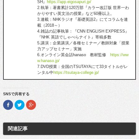
SH』
https://app.eigosapuri.jp/
2.執筆：著書累計120万部『カラー改訂版 世界一わ
かりやすい英文法の授業』など60冊以上。
3.連載：NHKラジオ『基礎英語2』にてコラムを連
載（2018～）
4.雑誌の記事執筆：『CNN ENGLISH EXPRESS』
『NHK 英語でしゃべらナイト』寄稿多数
5.講演：企業講演／各種セミナー／教師対象「授業
力アップセミナー」実施
6.オンライン英会話hanaso 教材監修
https://ww
w.hanaso.jp/
7.DVD授業：全国のTSUTAYAにて33タイトルがレ
ンタル中
https://tsutaya-college.jp/
SNSで共有する
F
ク
ク
a
リ
リ
c
ッ
ッ
e
ク
ク
b
し
し
o
て
て
o
T
G
関連記事
k
w
o
で
i
o
共
t
g