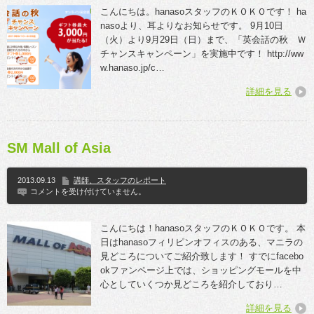
こんにちは。hanasoスタッフのＫＯＫＯです！ ha
nasoより、耳よりなお知らせです。 9月10日
（火）より9月29日（日）まで、「英会話の秋 Ｗ
チャンスキャンペーン」を実施中です！ http://ww
w.hanaso.jp/c…
詳細を見る
SM Mall of Asia
2013.09.13
講師、スタッフのレポート
コメントを受け付けていません。
こんにちは！hanasoスタッフのＫＯＫＯです。 本
日はhanasoフィリピンオフィスのある、マニラの
見どころについてご紹介致します！ すでにfacebo
okファンページ上では、ショッピングモールを中
心としていくつか見どころを紹介しており…
詳細を見る