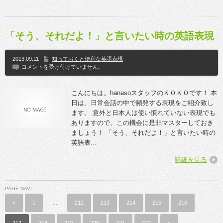
「そう、それだよ！」と言いたい時の英語表現
2013.09.11
知っておくと便利な英語表現
コメントを受け付けていません。
こんにちは。hanasoスタッフのＫＯＫＯです！ 本
日は、日常会話の中で頻発する表現をご紹介致し
ます。 意外と日本人は使い慣れていない表現でも
ありますので、この機会に是非マスターしておき
ましょう！ 「そう、それだよ！」と言いたい時の
英語表…
詳細を見る
PAGE NAVI
«
1
…
212
213
214
215
216