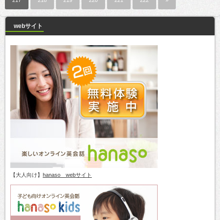
217
218
219
220
221
222
»
webサイト
【大人向け】
hanaso webサイト