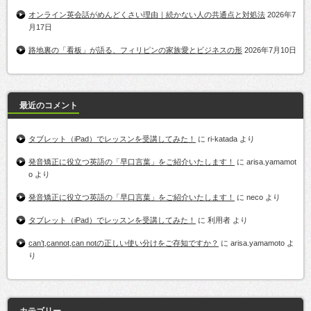
オンライン英会話がめんどくさい理由｜続かない人の共通点と対処法
2026年7
月17日
路地裏の「看板」が語る、フィリピンの家族愛とビジネスの形
2026年7月10日
最近のコメント
タブレット（iPad）でレッスンを受講してみた！
に
ri-katada
より
発音矯正に役立つ英語の「早口言葉」をご紹介いたします！
に
arisa.yamamot
o
より
発音矯正に役立つ英語の「早口言葉」をご紹介いたします！
に
neco
より
タブレット（iPad）でレッスンを受講してみた！
に
利用者
より
can’t,cannot,can notの正しい使い分けをご存知ですか？
に
arisa.yamamoto
よ
り