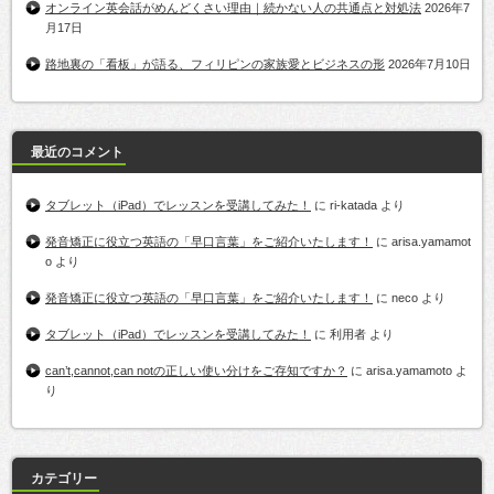
オンライン英会話がめんどくさい理由｜続かない人の共通点と対処法
2026年7
月17日
路地裏の「看板」が語る、フィリピンの家族愛とビジネスの形
2026年7月10日
最近のコメント
タブレット（iPad）でレッスンを受講してみた！
に
ri-katada
より
発音矯正に役立つ英語の「早口言葉」をご紹介いたします！
に
arisa.yamamot
o
より
発音矯正に役立つ英語の「早口言葉」をご紹介いたします！
に
neco
より
タブレット（iPad）でレッスンを受講してみた！
に
利用者
より
can’t,cannot,can notの正しい使い分けをご存知ですか？
に
arisa.yamamoto
よ
り
カテゴリー