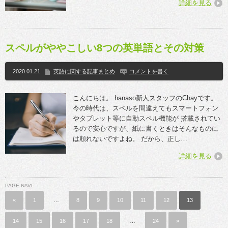
詳細を見る
スペルがややこしい8つの英単語とその対策
2020.01.21
英語に関する記事まとめ
コメントを書く
こんにちは。 hanaso新人スタッフのChayです。
今の時代は、スペルを間違えてもスマートフォン
やタブレット等に自動スペル機能が 搭載されてい
るので安心ですが、紙に書くときはそんなものに
は頼れないですよね。 だから、正し…
詳細を見る
PAGE NAVI
«
1
…
8
9
10
11
12
13
14
15
16
17
18
…
24
»