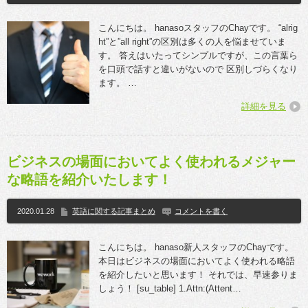
こんにちは。 hanasoスタッフのChayです。 “alrig
ht”と”all right”の区別は多くの人を悩ませていま
す。 答えはいたってシンプルですが、この言葉ら
を口頭で話すと違いがないので 区別しづらくなり
ます。 …
詳細を見る
ビジネスの場面においてよく使われるメジャー
な略語を紹介いたします！
2020.01.28
英語に関する記事まとめ
コメントを書く
こんにちは。 hanaso新人スタッフのChayです。
本日はビジネスの場面においてよく使われる略語
を紹介したいと思います！ それでは、早速参りま
しょう！ [su_table] 1.Attn:(Attent…