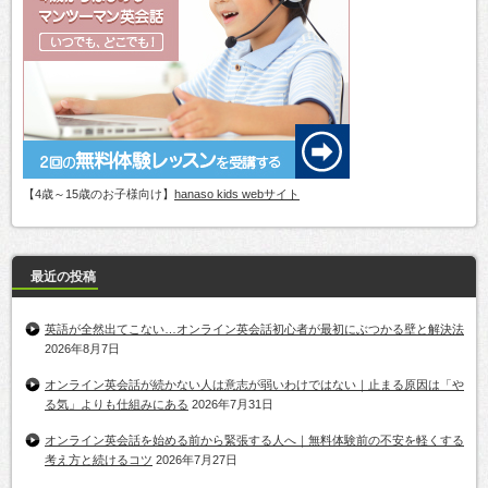
【4歳～15歳のお子様向け】
hanaso kids webサイト
最近の投稿
英語が全然出てこない…オンライン英会話初心者が最初にぶつかる壁と解決法
2026年8月7日
オンライン英会話が続かない人は意志が弱いわけではない｜止まる原因は「や
る気」よりも仕組みにある
2026年7月31日
オンライン英会話を始める前から緊張する人へ｜無料体験前の不安を軽くする
考え方と続けるコツ
2026年7月27日