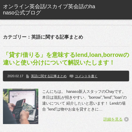
カテゴリー：英語に関する記事まとめ
「貸す/借りる」を意味するlend,loan,borrowの
違いと使い分けについて解説いたします！
2020.02.17
英語に関する記事まとめ
コメントを書く
こんにちは。 hanaso新人スタッフのChayです。
本日は混乱が招きやすい、”borrow”,”lend”,”loan”の
違いについて 紹介したいと思います！ Lendの場
合 “lend”は物やお金を貸すときに…
詳細を見る