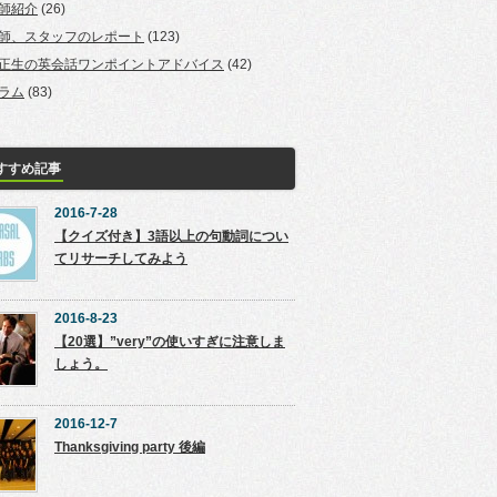
師紹介
(26)
師、スタッフのレポート
(123)
正生の英会話ワンポイントアドバイス
(42)
ラム
(83)
すすめ記事
2016-7-28
【クイズ付き】3語以上の句動詞につい
てリサーチしてみよう
2016-8-23
【20選】”very”の使いすぎに注意しま
しょう。
2016-12-7
Thanksgiving party 後編