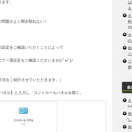
ります。
は
る
オ
の問題がよく聞き取れない！
料
2
オ
の
の設定をご確認いただくことによって
路
ジ
一度設定をご確認くださいませ(=ﾟωﾟ)ﾉ
フ
夢
設定方法をご紹介させていただきます。）
最
ル パネル】と入力し、コントロールパネルを開く。
タ
ri
発
し
発