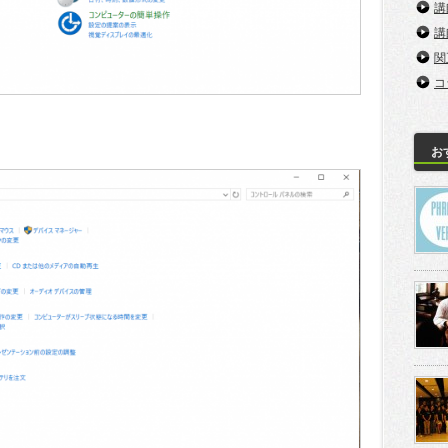
講
講
関
コ
お