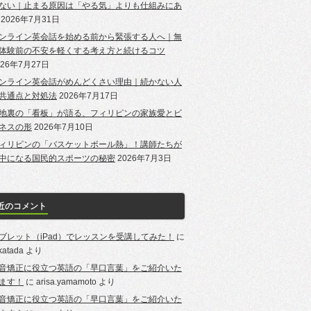
ない｜止まる原因は「やる気」よりも仕組みにあ
2026年7月31日
ンライン英会話を始める前から緊張する人へ｜無
体験前の不安を軽くする考え方と続けるコツ
026年7月27日
ンライン英会話がめんどくさい理由｜続かない人
共通点と対処法
2026年7月17日
地裏の「看板」が語る、フィリピンの家族愛とビ
ネスの形
2026年7月10日
ィリピンの「バスケットボール熱」！講師たちが
中になる国民的スポーツの秘密
2026年7月3日
近のコメント
ブレット（iPad）でレッスンを受講してみた！
に
-katada
より
音矯正に役立つ英語の「早口言葉」をご紹介いた
ます！
に
arisa.yamamoto
より
音矯正に役立つ英語の「早口言葉」をご紹介いた