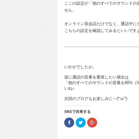
ここの設定が「他のすべてのサウンドの
せん。
オンライン英会話だけでなく、通話中に
こちらの設定を確認してみるといいですよ(
いかがでしたか。
逆に通話の音量を重視したい場合は
「他のすべてのサウンドの音量を80%（
いね♪
次回のブログもお楽しみに～(*’ω’*)
SNSで共有する
Facebook
ク
ク
で
リ
リ
共
ッ
ッ
有
ク
ク
(新
し
し