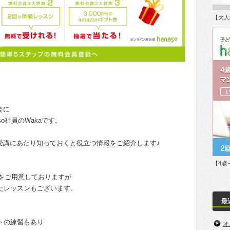
【大人
姿に
o社員のWakaです。
受講にあたり知っておくと役立つ情報をご紹介します♪
【4歳
材をご用意しておりますが
いたレッスンもございます。
最
ートの練習もあり
オ