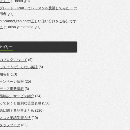
ます！
に
neco
より
ブレット（iPad）でレッスンを受講してみた！
に
用者
より
an’t,cannot,can notの正しい使い分けをご存知です
？
に
arisa.yamamoto
より
テゴリー
のブログについて
(9)
ってそうで知らない英語
(5)
知らせ
(13)
ャンペーン情報
(25)
ディア掲載情報
(3)
能解説、サービス紹介
(24)
っておくと便利な英語表現
(550)
語に関する記事まとめ
(120)
ススメ英語学習方法
(10)
タッフブログ
(82)