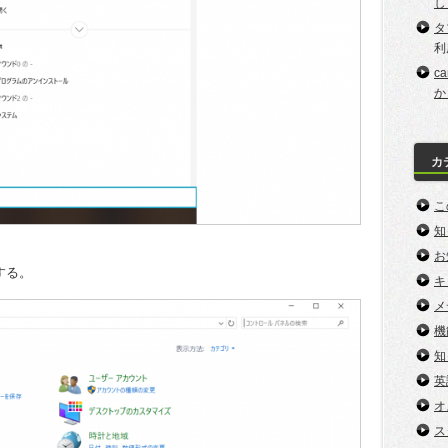
し
タ
利
c
か
カ
こ
知
お
する。
キ
メ
機
知
英
オ
ス