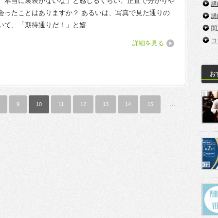
、本当に裏表がないな」と感じるくらい、正直で分かりや
講
会ったことはありますか？ あるいは、写真で見た通りの
講
いて、「期待通りだ！」と嬉…
関
コ
詳細を見る
お
9
10
11
12
13
14
15
…