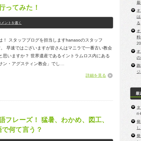
最
行ってみた！
オ
は
コメントを書く
る
オ
料
は！ スタッフブログを担当しますhanasoのスタッフ
2
です。 早速ではございますが皆さんはマニラで一番古い教会
オ
と思いますか？ 世界遺産であるイントラムロス内にある
の
サン・アグスティン教会」でし…
路
ジ
詳細を見る
最
タ
ri
語フレーズ！ 猛暑、わかめ、図工、
発
し
英語で何て言う？
発