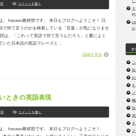
し
現
コメントを書く
タ
利
。 hanaso教材部です。 本日もブログへようこそ！ 日
c
語で何て言うのかを検索している「言葉」が気になりませ
か
今回は、「これって英語で何て言うんだろう」と夏によく
ていた日本語の英語フレーズと…
カ
詳細を見る
こ
知
お
キ
メ
いときの英語表現
機
知
表現
コメントを書く
英
オ
は。 hanaso教材部です。 本日もブログへようこそ！
ス