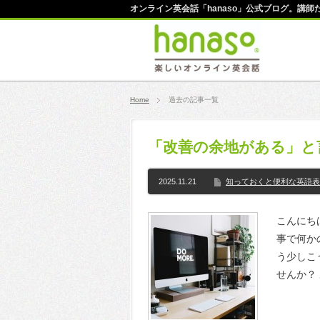
オンライン英会話「hanaso」公式ブログ。講
Home
過去の記事一覧
「改善の余地がある」と
2025.11.21
知っておくと便利な英語表
こんにちは
事で何か
う少しこ
せんか？