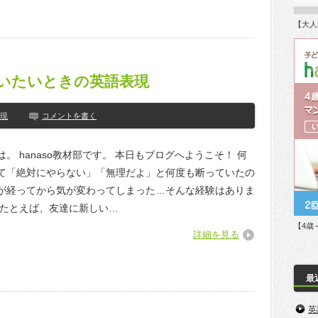
【大人
いたいときの英語表現
現
コメントを書く
。 hanaso教材部です。 本日もブログへようこそ！ 何
て「絶対にやらない」「無理だよ」と何度も断っていたの
が経ってから気が変わってしまった…そんな経験はありま
 たとえば、友達に新しい…
【4歳
詳細を見る
最
英