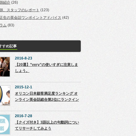
師紹介
(26)
師、スタッフのレポート
(123)
正生の英会話ワンポイントアドバイス
(42)
ラム
(83)
すすめ記事
2016-8-23
【20選】”very”の使いすぎに注意しま
しょう。
2015-12-1
オリコン日本顧客満足度ランキング オ
ンライン英会話総合第2位にランクイン
2016-7-28
【クイズ付き】3語以上の句動詞につい
てリサーチしてみよう