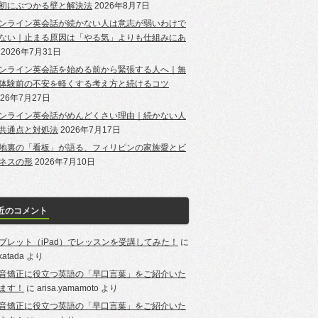
初にぶつかる壁と解決法
2026年8月7日
ンライン英会話が続かない人は意志が弱いわけで
ない｜止まる原因は「やる気」よりも仕組みにあ
2026年7月31日
ンライン英会話を始める前から緊張する人へ｜無
体験前の不安を軽くする考え方と続けるコツ
026年7月27日
ンライン英会話がめんどくさい理由｜続かない人
共通点と対処法
2026年7月17日
地裏の「看板」が語る、フィリピンの家族愛とビ
ネスの形
2026年7月10日
近のコメント
ブレット（iPad）でレッスンを受講してみた！
に
-katada
より
音矯正に役立つ英語の「早口言葉」をご紹介いた
ます！
に
arisa.yamamoto
より
音矯正に役立つ英語の「早口言葉」をご紹介いた