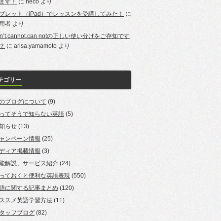
ます！
に
neco
より
ブレット（iPad）でレッスンを受講してみた！
に
用者
より
an’t,cannot,can notの正しい使い分けをご存知です
？
に
arisa.yamamoto
より
テゴリー
のブログについて
(9)
ってそうで知らない英語
(5)
知らせ
(13)
ャンペーン情報
(25)
ディア掲載情報
(3)
能解説、サービス紹介
(24)
っておくと便利な英語表現
(550)
語に関する記事まとめ
(120)
ススメ英語学習方法
(11)
タッフブログ
(82)