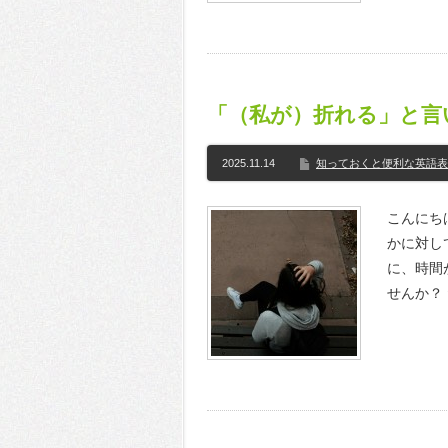
「（私が）折れる」と言
2025.11.14
知っておくと便利な英語表
こんにちは
かに対し
に、時間
せんか？