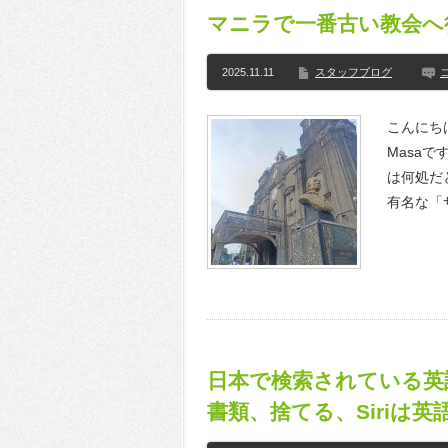
マニラで一番古い教会へ
2025.11.11
スタッフブログ
こんにち
Masa
は何処だ
有名な「
日本で検索されている英
書類、捨てる、Siriは