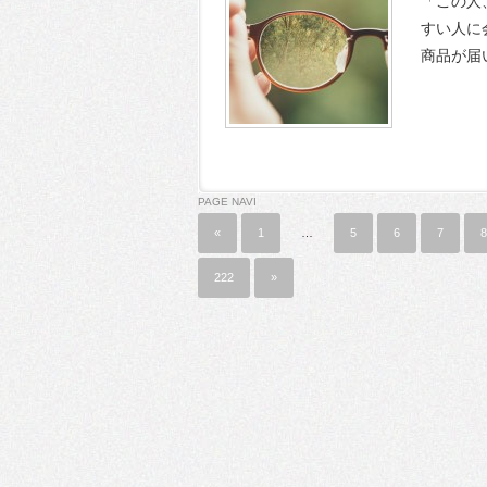
「この人
すい人に
商品が届
PAGE NAVI
«
1
…
5
6
7
8
222
»