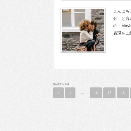
こんにちは
分」と言
の「Ma
表現をご
PAGE NAVI
«
1
…
16
17
18