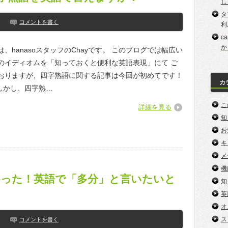
し
タ
コメントを書く
利
c
か
、hanasoスタッフのChayです。 このブログでは幅広い
のイディオムを「知っておくと便利な英語表現」にて ご
おりますが、四字熟語に関する記事は今回が初めてです！
カ
)ง しかし、四字熟…
こ
詳細を見る
知
お
キ
メ
機
なかった！英語で「多分」と言いたいと
知
英
オ
ス
コメントを書く