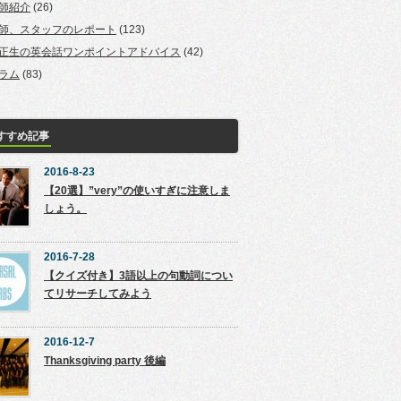
師紹介
(26)
師、スタッフのレポート
(123)
正生の英会話ワンポイントアドバイス
(42)
ラム
(83)
すすめ記事
2016-8-23
【20選】”very”の使いすぎに注意しま
しょう。
2016-7-28
【クイズ付き】3語以上の句動詞につい
てリサーチしてみよう
2016-12-7
Thanksgiving party 後編