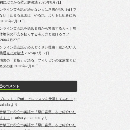
初にぶつかる壁と解決法
2026年8月7日
ンライン英会話が続かない人は意志が弱いわけで
ない｜止まる原因は「やる気」よりも仕組みにあ
2026年7月31日
ンライン英会話を始める前から緊張する人へ｜無
体験前の不安を軽くする考え方と続けるコツ
026年7月27日
ンライン英会話がめんどくさい理由｜続かない人
共通点と対処法
2026年7月17日
地裏の「看板」が語る、フィリピンの家族愛とビ
ネスの形
2026年7月10日
近のコメント
ブレット（iPad）でレッスンを受講してみた！
に
-katada
より
音矯正に役立つ英語の「早口言葉」をご紹介いた
ます！
に
arisa.yamamoto
より
音矯正に役立つ英語の「早口言葉」をご紹介いた