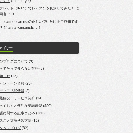
ます！
に
neco
より
ブレット（iPad）でレッスンを受講してみた！
に
用者
より
an’t,cannot,can notの正しい使い分けをご存知です
？
に
arisa.yamamoto
より
テゴリー
のブログについて
(9)
ってそうで知らない英語
(5)
知らせ
(13)
ャンペーン情報
(25)
ディア掲載情報
(3)
能解説、サービス紹介
(24)
っておくと便利な英語表現
(550)
語に関する記事まとめ
(120)
ススメ英語学習方法
(11)
タッフブログ
(82)