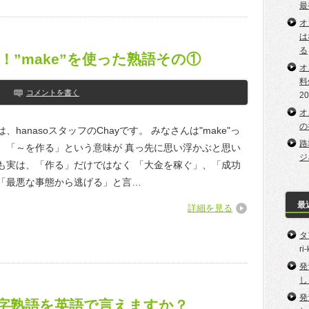
最
オ
は
る
”make”を使った熟語その①
オ
料
コメントを書く
2
オ
の
、hanasoスタッフのChayです。 みなさんは"make"っ
路
、「～を作る」という意味が 真っ先に思い浮かぶと思い
ジ
も実は、「作る」だけではなく 「大金を稼ぐ」、「成功
「最悪な事態から逃げる」と言…
最
詳細を見る
タ
ri
発
し
発
字熟語を英語で言えますか？