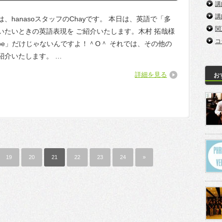
講
講
、hanasoスタッフのChayです。 本日は、英語で「多
関
いたいときの英語表現を ご紹介いたします。木村 拓哉様
コ
ybe」だけじゃないんですよ！＾O＾ それでは、その他の
紹介いたします。 …
詳細を見る
お
19
20
21
22
23
24
»