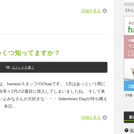
詳細を見る
【大人
、いくつ知ってますか？
コメントを書く
、hanasoスタッフのChayです。 1月はあっという間に
当等々2月の2週目に突入してしまいましたね。 そして来
【4歳
よみなさんが大好きな・・・ Valentines Dayが待ち構え
。 本日…
詳細を見る
最
英