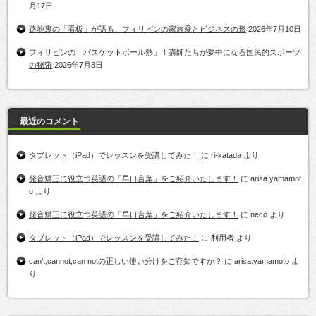
月17日
路地裏の「看板」が語る、フィリピンの家族愛とビジネスの形
2026年7月10日
フィリピンの「バスケットボール熱」！講師たちが夢中になる国民的スポーツ
の秘密
2026年7月3日
最近のコメント
タブレット（iPad）でレッスンを受講してみた！
に
ri-katada
より
発音矯正に役立つ英語の「早口言葉」をご紹介いたします！
に
arisa.yamamot
o
より
発音矯正に役立つ英語の「早口言葉」をご紹介いたします！
に
neco
より
タブレット（iPad）でレッスンを受講してみた！
に
利用者
より
can’t,cannot,can notの正しい使い分けをご存知ですか？
に
arisa.yamamoto
よ
り