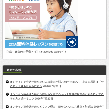
【4歳～15歳のお子様向け】
hanaso kids webサイト
最近の投稿
オンライン英会話が続かない人は意志が弱いわけではない｜止まる原因は「や
る気」よりも仕組みにある
2026年7月31日
オンライン英会話を始める前から緊張する人へ｜無料体験前の不安を軽くする
考え方と続けるコツ
2026年7月27日
オンライン英会話がめんどくさい理由｜続かない人の共通点と対処法
2026年7