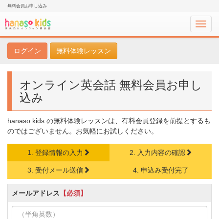
無料会員お申し込み
Toggl
navig
ログイン
無料体験レッスン
オンライン英会話 無料会員お申し
込み
hanaso kids の無料体験レッスンは、有料会員登録を前提とするも
のではございません。お気軽にお試しください。
1. 登録情報の入力
2. 入力内容の確認
3. 受付メール送信
4. 申込み受付完了
メールアドレス
【必須】