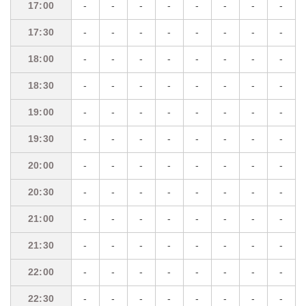
17:00
17:00
-
-
-
-
-
-
-
-
17:30
17:30
-
-
-
-
-
-
-
-
18:00
18:00
-
-
-
-
-
-
-
-
18:30
18:30
-
-
-
-
-
-
-
-
19:00
19:00
-
-
-
-
-
-
-
-
19:30
19:30
-
-
-
-
-
-
-
-
20:00
20:00
-
-
-
-
-
-
-
-
20:30
20:30
-
-
-
-
-
-
-
-
21:00
21:00
-
-
-
-
-
-
-
-
21:30
21:30
-
-
-
-
-
-
-
-
22:00
22:00
-
-
-
-
-
-
-
-
22:30
22:30
-
-
-
-
-
-
-
-