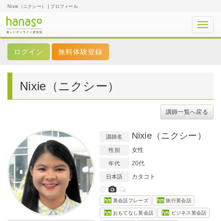
Nixie（ニクシー） | プロフィール
Toggl
navig
無料体験登録
Nixie（ニクシー）
講師一覧へ戻る
Nixie（ニクシー）
講師名
女性
性別
20代
年代
カタコト
日本語
英会話フレーズ
旅行英会話
おもてなし英会話
ビジネス英会話