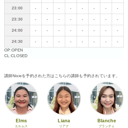
23:00
23:00
-
-
-
-
-
-
-
-
23:30
23:30
-
-
-
-
-
-
-
-
24:00
24:00
-
-
-
-
-
-
-
-
24:30
24:30
-
-
-
-
-
-
-
-
OP:OPEN
CL:CLOSED
講師Nixieを予約された方はこちらの講師も予約されています。
Elms
Liana
Blanche
エルムス
リアナ
ブランチェ