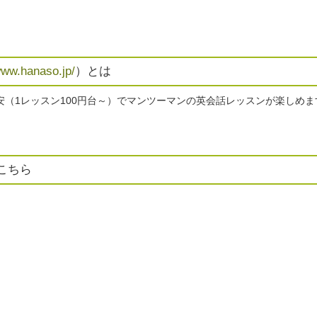
www.hanaso.jp/
）とは
安（1レッスン100円台～）でマンツーマンの英会話レッスンが楽しめ
こちら