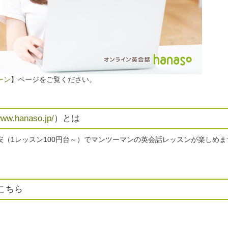
ーン
】ページをご覧ください。
www.hanaso.jp/
）とは
安（1レッスン100円台～）でマンツーマンの英会話レッスンが楽しめ
こちら