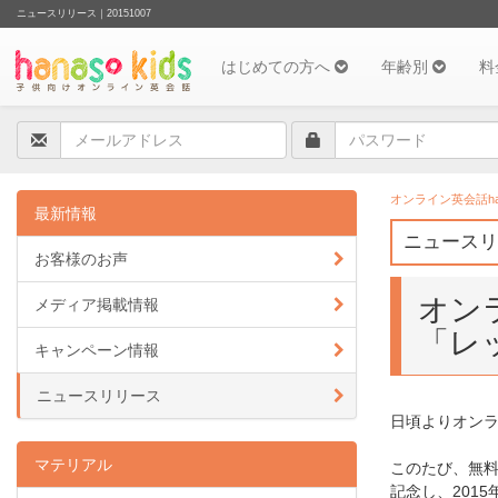
ニュースリリース｜20151007
はじめての方へ
年齢別
料
オンライン英会話hana
最新情報
ニュースリ
お客様のお声
オンラ
メディア掲載情報
「レ
キャンペーン情報
ニュースリリース
日頃よりオンライ
マテリアル
このたび、無料
記念し、2015