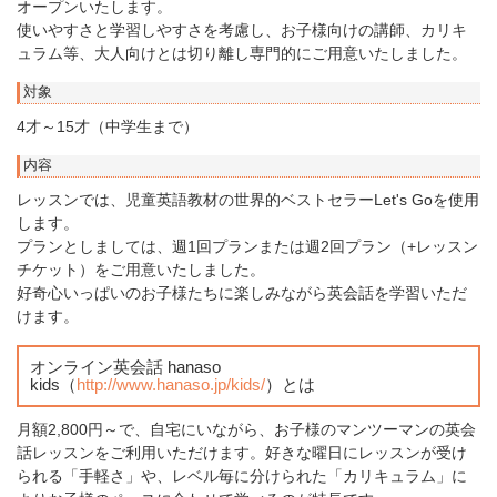
オープンいたします。
使いやすさと学習しやすさを考慮し、お子様向けの講師、カリキ
ュラム等、大人向けとは切り離し専門的にご用意いたしました。
対象
4才～15才（中学生まで）
内容
レッスンでは、児童英語教材の世界的ベストセラーLet's Goを使用
します。
プランとしましては、週1回プランまたは週2回プラン（+レッスン
チケット）をご用意いたしました。
好奇心いっぱいのお子様たちに楽しみながら英会話を学習いただ
けます。
オンライン英会話 hanaso
kids（
http://www.hanaso.jp/kids/
）とは
月額2,800円～で、自宅にいながら、お子様のマンツーマンの英会
話レッスンをご利用いただけます。好きな曜日にレッスンが受け
られる「手軽さ」や、レベル毎に分けられた「カリキュラム」に