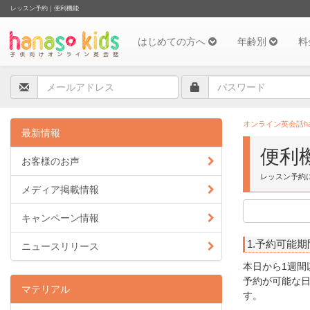
レッスン予約｜便利機能
はじめての方へ
年齢別
料
オンライン英会話hana
最新情報
便利
お客様のお声
レッスン予約
メディア掲載情報
キャンペーン情報
1.予約可能期
ニュースリリース
本日から1週間
予約が可能な
マテリアル
す。