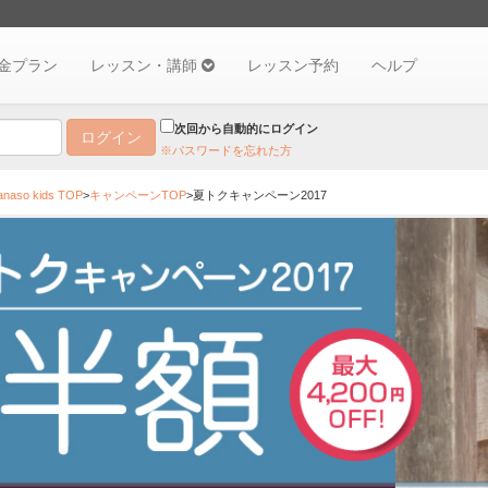
金プラン
レッスン・講師
レッスン予約
ヘルプ
次回から自動的にログイン
※パスワードを忘れた方
so kids TOP
>
キャンペーンTOP
>夏トクキャンペーン2017