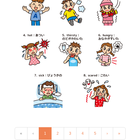
«
‹
1
2
3
4
5
›
»